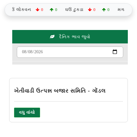
ઘઉં લોકવન
ઘઉં ટુકડા
મગફળી જીણી
0
0
0
0
દૈનિક ભાવ જુવો
ખેતીવાડી ઉત્પન્ન બજાર સમિતિ - ગોંડલ
વધુ વાંચો