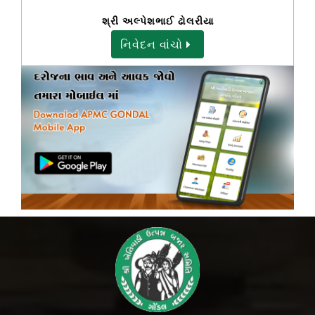
શ્રી અલ્પેશભાઈ ઢોલરીયા
નિવેદન વાંચો