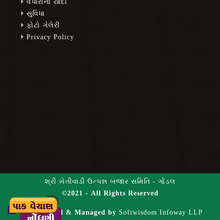
વેપારીની યાદી
સુવિધા
ફોટો ગેલેરી
Privacy Policy
શ્રી ખેતીવાડી ઉત્પન્ન બજાર સમિતિ - ગોંડલ
©2021 - All Rights Reserved
Hosted & Managed by
Softwisdom Infoway LLP