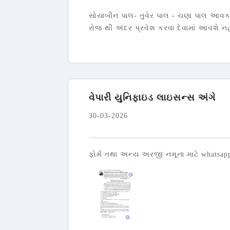
સોયાબીન પાલ- તુવેર પાલ - ચણા પાલ આવક સ
રોજ થી અંદર પ્રવેશ કરવા દેવામાં આવશે નહ
વેપારી યુનિફાઇડ લાઇસન્સ અંગે
30-03-2026
ફોર્મ તથા અન્ય અરજી નમૂના માટે whatsa