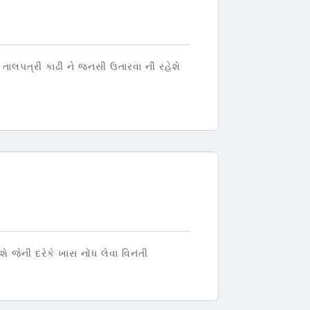
તાલપત્રી કાઢી ને જનસી ઉતારવા ની રહેશે
જેની દરેકે ખાસ નોંધ લેવા વિનંતી