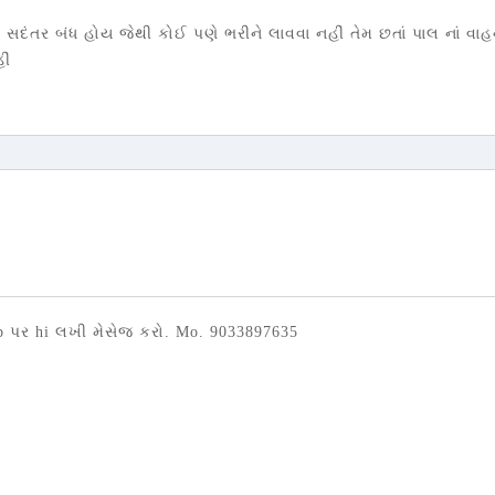
દંતર બંધ હોય જેથી કોઈ પણે ભરીને લાવવા નહીં તેમ છતાં પાલ નાં વાહ
ીં
pp પર hi લખી મેસેજ કરો. Mo. 9033897635