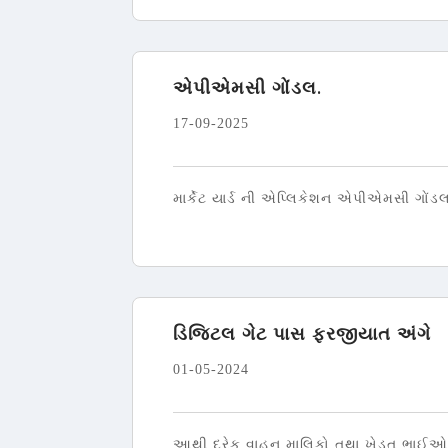
એપીએમસી ગોંડલ.
17-09-2025
માર્કેટ યાર્ડ ની એપ્લિકેશન એપીએમસી ગોંડલ
ડિજિટલ ગેટ પાસ ફરજીયાત અંગે
01-05-2024
આથી દરેક વાહન માલિકો તથા ખેડૂત ભાઈઓને