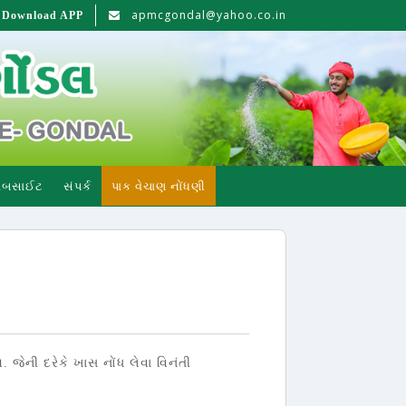
apmcgondal@yahoo.co.in
Download APP
વેબસાઈટ
સંપર્ક
પાક વેચાણ નોંધણી
ે. જેની દરેકે ખાસ નોંધ લેવા વિનંતી