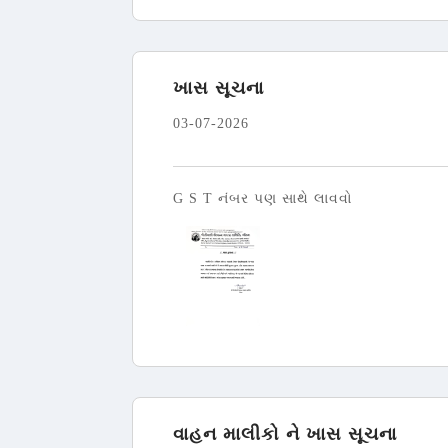
ખાસ સૂચના
03-07-2026
G S T નંબર પણ સાથે લાવવો
વાહન માલીકો ને ખાસ સૂચના