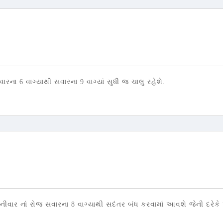
ના 6 વાગ્યાથી સવારના 9 વાગ્યાં સુધી જ ચાલુ રહેશે.
ર નાં રોજ સવારના 8 વાગ્યાથી સદંતર બંધ કરવામાં આવશે જેની દરેકે ખ