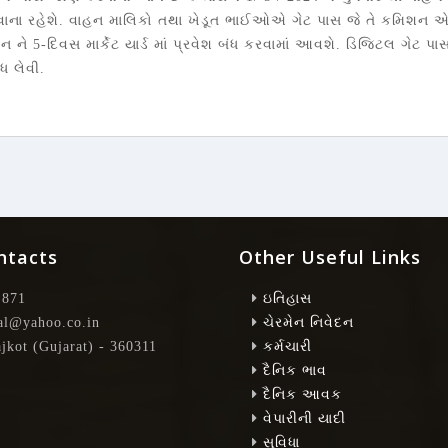
ા રહેશે. વાહન માલિકો તથા ખેડૂત ભાઈઓએ ગેટ પાસ જે તે કમિશન એજન્
ન ને 5-દિવસ માર્કેટ યાર્ડ માં પ્રવેશ બંધ કરવામાં આવશે. ડિજિટલ ગેટ
ધ લેવી.
ntacts
Other Useful Links
 871
ઇતિહાસ
l@yahoo.co.in
ચેરમેન નિવેદન
jkot (Gujarat) - 360311
કર્મચારી
દૈનિક ભાવ
દૈનિક આવક
વેપારીની યાદી
સુવિધા