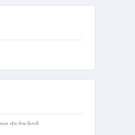
ાસ નોંધ લેવા વિનંતી