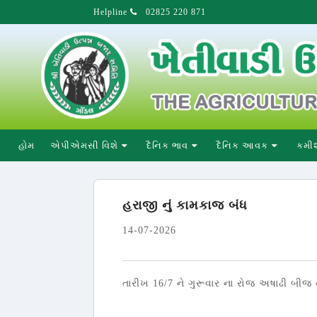
Helpline
02825 220 871
હોમ
એપીએમસી વિશે
દૈનિક ભાવ
દૈનિક આવક
કમી
હરાજી નું કામકાજ બંધ
14-07-2026
તારીખ 16/7 ને ગુરૂવાર ના રોજ અષાઢી બીજ નાં 