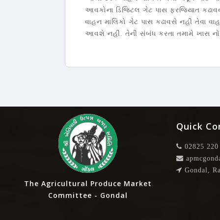
આવકોના ડિજિટલ ગેટ પાસ ફરજિયાત કઢાવવાન
વાહન માલિકો ગેટ પાસ કઢાવસે નહી તેવા વાહ
આવશે નહીં. તેની સંબંધ કરતા તમામે ખાસ નોં
Quick Co
02825 220
apmcgonda
Gondal, Ra
The Agricultural Produce Market
Committee - Gondal