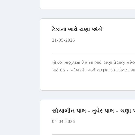
ટેકાના ભાવે ચણા અંગે
21-05-2026
ગોંડલ તાલુકામાં ટેકાના ભાવે ચણા વેચાણ કરે
પાટીદડ - આંબરડી અને તાલુકા સંઘ સેન્ટર માટ
સોયાબીન પાલ - તુવેર પાલ - ચણા
04-04-2026