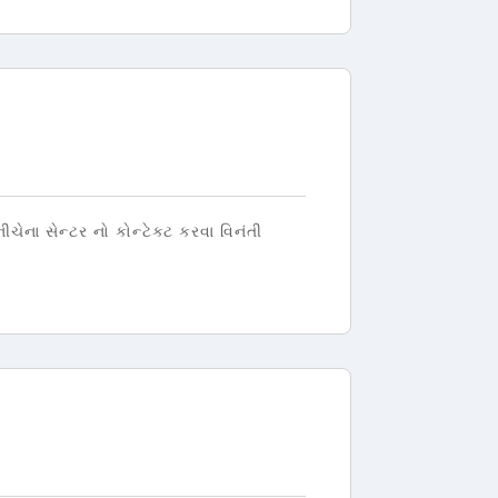
ચેના સેન્ટર નો કોન્ટેક્ટ કરવા વિનંતી