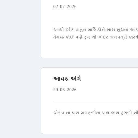
02-07-2026
આથી દરેક વાહન માલિકોને ખાસ સુચના આપવામ
તેમજ કોઈ પણે ડુમ ની અંદર તાલપત્રી કાઢવી 
આવક અંગે
29-06-2026
એરંડા નાં પાલ મગફળીના પાલ લાલ ડુંગળી સ