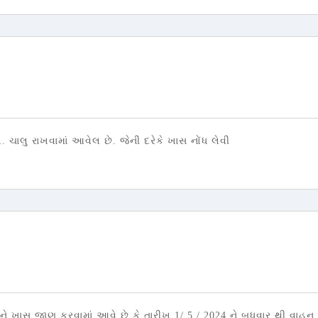
. ચાલુ રાખવામાં આવેલ છે. જેની દરેકે ખાસ નોંધ લેવી
 ખાસ જાણ કરવામાં આવે છે કે તારીખ 1/ 5 / 2024 ને બુધવાર થી વાહ