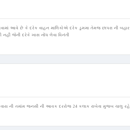
ાં આવે છે કે દરેક વાહન માલિકોએ દરેક ડુમમા તેમજ છાપરા ની બહાર 
નહીં જેની દરેકે ખાસ નોંધ લેવા વિનંતી
ીવાય ની તમાંમ જનસી ની આવક દરરોજ 24 કલાક રાબેતા મુજબ ચાલુ રહેશે 