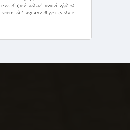
ટ ની દુકાને પહોંચતો કરવાનો રહેશે જે
 પાસ વગરના કોઈ પણ વકલની હરરાજી લેવામાં