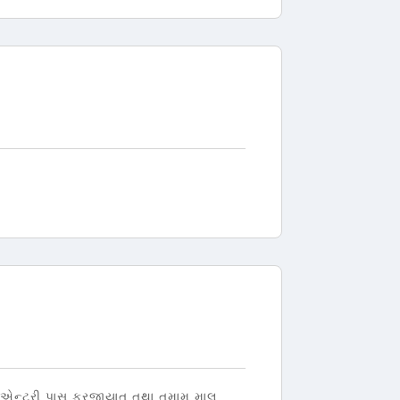
ન એન્ટ્રી પાસ ફરજીયાત તથા તમામ માલ