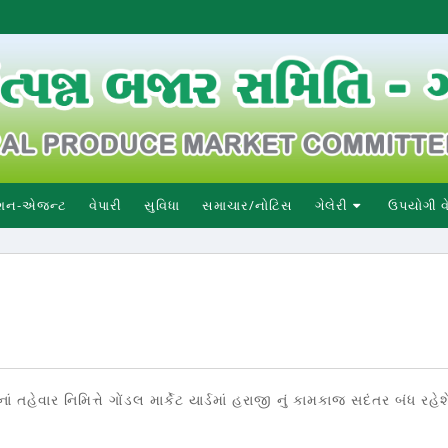
શન-એજન્ટ
વેપારી
સુવિધા
સમાચાર/નોટિસ
ગેલેરી
ઉપયોગી 
તહેવાર નિમિત્તે ગોંડલ માર્કેટ યાર્ડમાં હરાજી નું કામકાજ સદંતર બંધ રહેશ