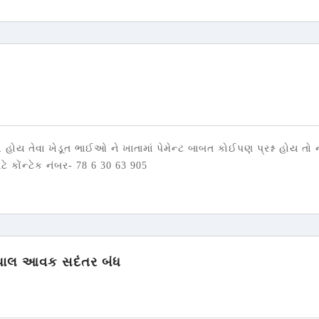
લ હોય તેવા ખેડૂત ભાઈઓ ને ખાતામાં પેમેન્ટ બાબત કોઈપણ પ્રશ્ન હોય તો ની
ે કોંન્ટેક નંબર- 78 6 30 63 905
 પાલ આવક સદંતર બંધ