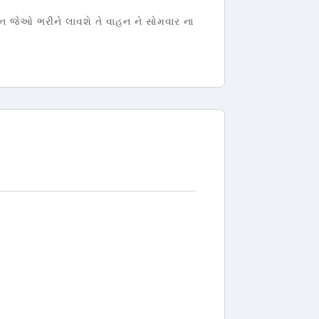
ન જેઓ ભરીને લાવશે તે વાહન ને સોમવાર ના