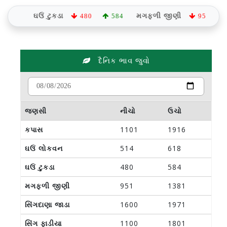
ઘઉં ટુકડા
મગફળી જીણી
8
480
584
951
138
દૈનિક ભાવ જુવો
જણસી
નીચો
ઉચો
કપાસ
1101
1916
ઘઉં લોકવન
514
618
ઘઉં ટુકડા
480
584
મગફળી જીણી
951
1381
સિંગદાણા જાડા
1600
1971
સિંગ ફાડીયા
1100
1801