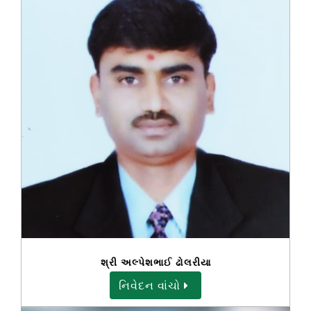
સફેદ ચણા
1151
2041
તલ - તલી
1726
2551
ધાણી
2501
3081
બાજરો
361
381
જુવાર
1101
1101
મગ
801
1821
ચણા
1181
1261
વાલ
451
1276
ચોળા / ચોળી
951
1571
સોયાબીન
1151
1256
શ્રી અલ્પેશભાઈ ઢોલરીયા
ગોગળી
700
1291
નિવેદન વાંચો