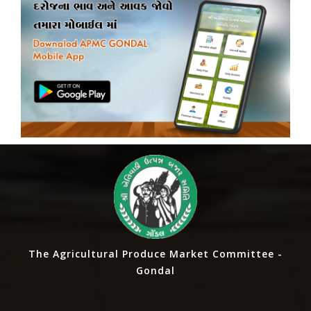
શાકભાજી
નીચો
ઉચો
ટમેટા
180
600
મરચા
200
1200
ગુવાર
200
2200
કોબી
200
500
દુધી
200
600
ફલાવર
200
900
કાકડી
200
800
રીંગણા
40
600
ભીંડો
200
1200
The Agricultural Produce Market Committee -
ગલકા
200
600
Gondal
ગાજર
180
600