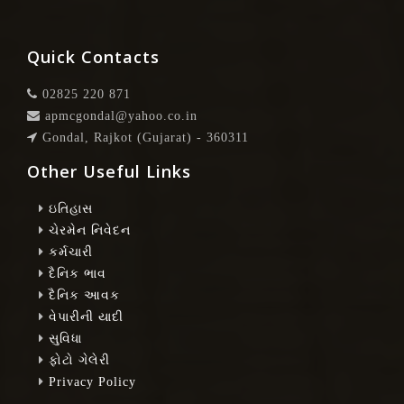
ટિંડોરા
200
900
વાલ
200
2800
Quick Contacts
શક્કરીયા
600
1200
02825 220 871
બટેટા
150
250
apmcgondal@yahoo.co.in
ડુંગળી પુરા
8
20
Gondal, Rajkot (Gujarat) - 360311
Other Useful Links
તાંજરીયા પુરા
5
10
કોથમીર પુરા
2
3
ઇતિહાસ
ચેરમેન નિવેદન
મૂળા પુરા
6
12
કર્મચારી
કાચા કેળા
200
300
દૈનિક ભાવ
દૈનિક આવક
ચૂ્રણ
1000
1200
વેપારીની યાદી
ઘીસોડા
200
1000
સુવિધા
ફોટો ગેલેરી
લીંબુ
200
500
Privacy Policy
મેથી પુરા
5
12