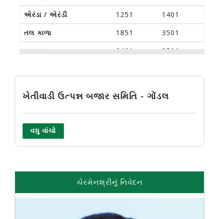
એરંડા / એરંડી
1251
1401
તલ કાળા
1851
3501
તલ લાલ
2461
2501
જીરૂ
2551
3971
ક્લંજી
2201
3571
ખેતીવાડી ઉત્પન્ન બજાર સમિતિ - ગોંડલ
ધાણા
2201
3031
ડુંગળી લાલ
116
551
વધુ વાંચો
અડદ
901
1801
તુવેર
900
1571
રાય
1731
1781
ચેરમેનશ્રીનું નિવેદન
સુવાદાણા
1326
1326
મગફળી જાડી
1000
1581